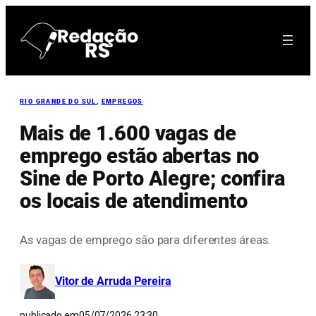
Pular
para
o
conteúdo
RIO GRANDE DO SUL
, 
EMPREGOS
Mais de 1.600 vagas de
emprego estão abertas no
Sine de Porto Alegre; confira
os locais de atendimento
As vagas de emprego são para diferentes áreas.
Vitor de Arruda Pereira
publicado em
05/07/2026 23:30