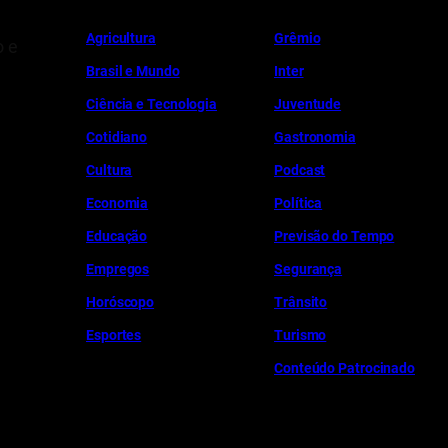
Ag
r
icultura
Grêmio
o e
Brasil e Mundo
Inter
Ciência e Tecnologia
Juventude
Cotidiano
Gastronomia
Cultura
Podcast
Economia
Política
Educação
Previsão do Tempo
Empregos
Segurança
Horóscopo
Trânsito
Esportes
Turismo
Conteúdo Patrocinado