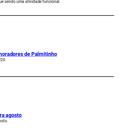
ue sendo uma atividade funcional.
 moradores de Palmitinho
220
ara agosto
osto.