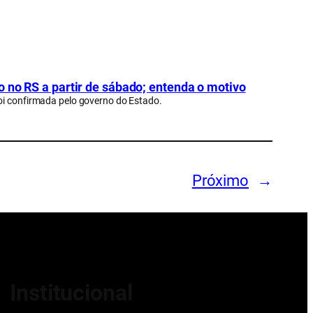
 no RS a partir de sábado; entenda o motivo
oi confirmada pelo governo do Estado.
Próximo
→
Institucional