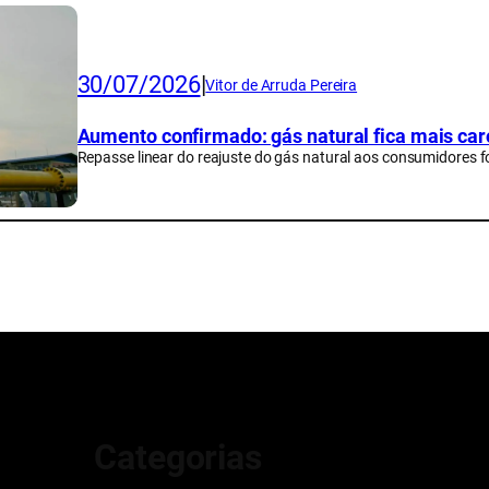
30/07/2026
|
Vitor de Arruda Pereira
Aumento confirmado: gás natural fica mais caro
Repasse linear do reajuste do gás natural aos consumidores f
Categorias