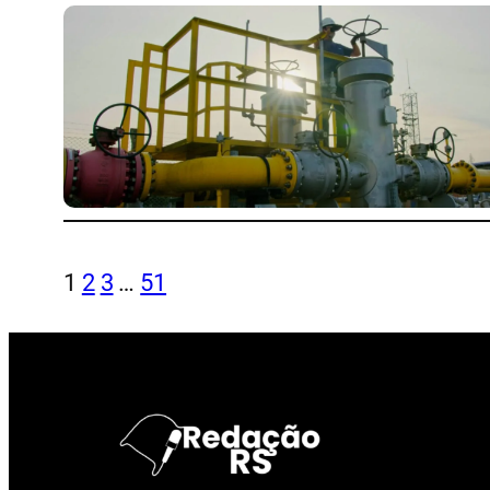
1
2
3
…
51