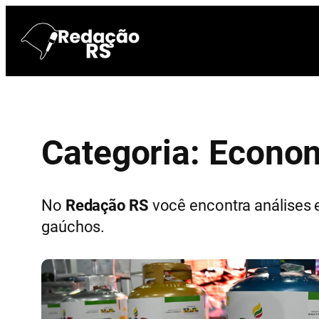
Pular
para
o
conteúdo
Categoria:
Econo
No
Redação RS
você encontra análises 
gaúchos.