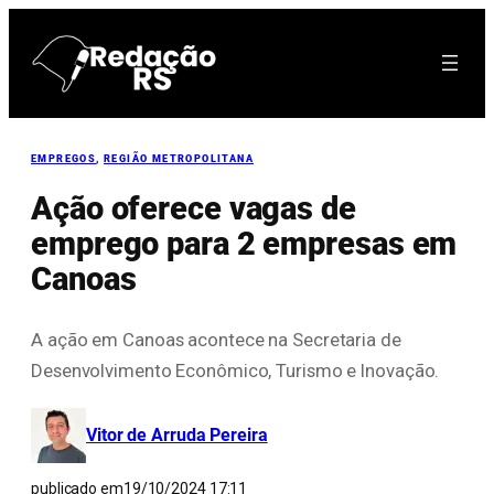
Pular
para
o
conteúdo
EMPREGOS
, 
REGIÃO METROPOLITANA
Ação oferece vagas de
emprego para 2 empresas em
Canoas
A ação em Canoas acontece na Secretaria de
Desenvolvimento Econômico, Turismo e Inovação.
Vitor de Arruda Pereira
publicado em
19/10/2024 17:11