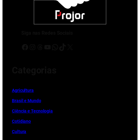
Siga nas Redes Sociais
Facebook
Instagram
Threads
Youtube
WhatsApp
TikTok
X
Categorias
Ag
r
icultura
Brasil e Mundo
Ciência e Tecnologia
Cotidiano
Cultura