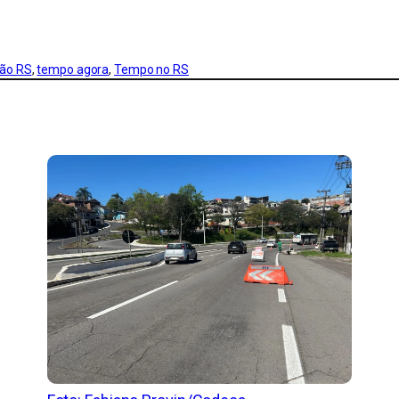
ão RS
, 
tempo agora
, 
Tempo no RS