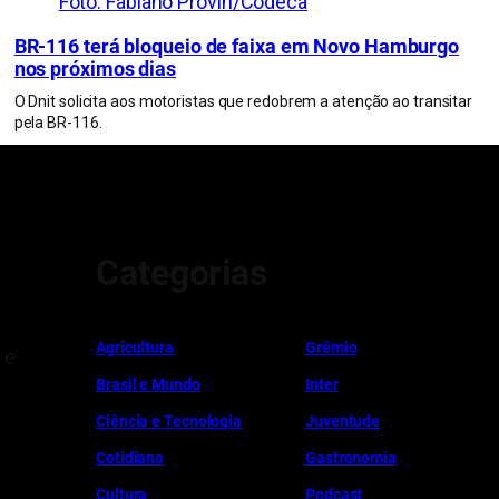
Foto: Fabiano Provin/Codeca
BR-116 terá bloqueio de faixa em Novo Hamburgo
nos próximos dias
O Dnit solicita aos motoristas que redobrem a atenção ao transitar
pela BR-116.
Categorias
Ag
r
icultura
Grêmio
 e
Brasil e Mundo
Inter
Ciência e Tecnologia
Juventude
Cotidiano
Gastronomia
Cultura
Podcast