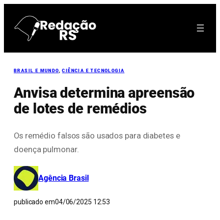
Pular
para
o
conteúdo
BRASIL E MUNDO
, 
CIÊNCIA E TECNOLOGIA
Anvisa determina apreensão
de lotes de remédios
Os remédio falsos são usados para diabetes e
doença pulmonar.
Agência Brasil
publicado em
04/06/2025 12:53