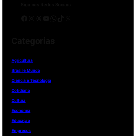
Siga nas Redes Sociais
Facebook
Instagram
Threads
Youtube
WhatsApp
TikTok
X
Categorias
Ag
r
icultura
Brasil e Mundo
Ciência e Tecnologia
Cotidiano
Cultura
Economia
Educação
Empregos