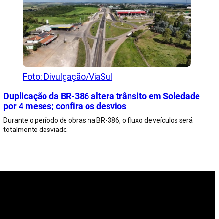
Foto: Divulgação/ViaSul
Duplicação da BR-386 altera trânsito em Soledade
por 4 meses; confira os desvios
Durante o período de obras na BR-386, o fluxo de veículos será
totalmente desviado.