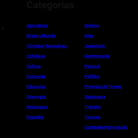
Categorias
Ag
r
icultura
Grêmio
 e
Brasil e Mundo
Inter
Ciência e Tecnologia
Juventude
Cotidiano
Gastronomia
Cultura
Podcast
Economia
Política
Educação
Previsão do Tempo
Empregos
Segurança
Horóscopo
Trânsito
Esportes
Turismo
Conteúdo Patrocinado