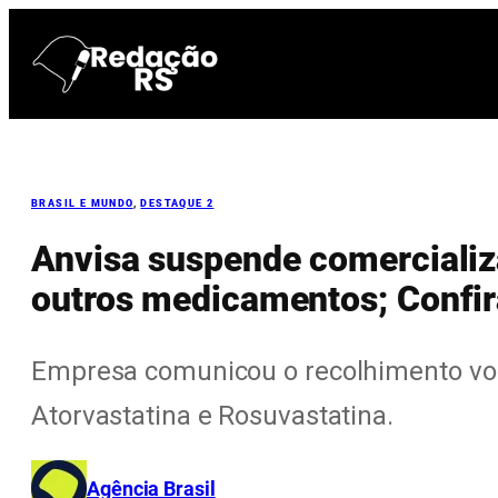
Pular
para
o
conteúdo
BRASIL E MUNDO
, 
DESTAQUE 2
Anvisa suspende comercializ
outros medicamentos; Confir
Empresa comunicou o recolhimento vo
Atorvastatina e Rosuvastatina.
Agência Brasil