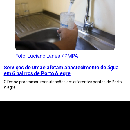
Foto: Luciano Lanes / PMPA
Serviços do Dmae afetam abastecimento de água
em 6 bairros de Porto Alegre
O Dmae programou manutenções em diferentes pontos de Porto
Alegre.