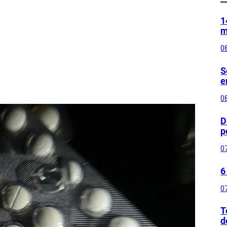
1
m
0
S
e
0
D
p
0
6
0
T
d