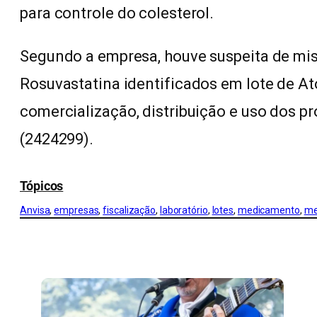
para controle do colesterol.
Segundo a empresa, houve suspeita de mi
Rosuvastatina identificados em lote de A
comercialização, distribuição e uso dos pr
(2424299).
Tópicos
Anvisa
, 
empresas
, 
fiscalização
, 
laboratório
, 
lotes
, 
medicamento
, 
me
CONFIRA MAIS NOTÍCIAS DO RS