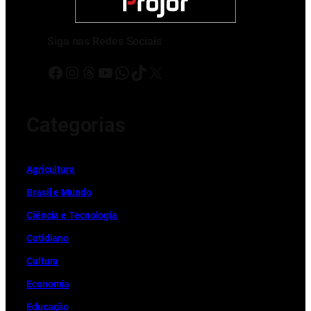
Siga nas Redes Sociais
Facebook
Instagram
Threads
Youtube
WhatsApp
TikTok
X
Categorias
Ag
r
icultura
Brasil e Mundo
Ciência e Tecnologia
Cotidiano
Cultura
Economia
Educação