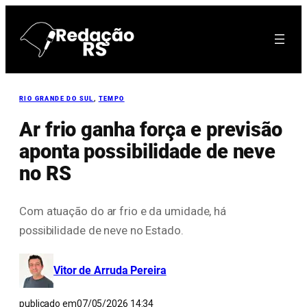
Pular
para
o
conteúdo
RIO GRANDE DO SUL
, 
TEMPO
Ar frio ganha força e previsão
aponta possibilidade de neve
no RS
Com atuação do ar frio e da umidade, há
possibilidade de neve no Estado.
Vitor de Arruda Pereira
publicado em
07/05/2026 14:34