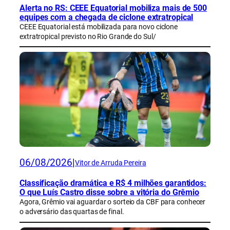
Alerta no RS: CEEE Equatorial mobiliza mais de 500
equipes com a chegada de ciclone extratropical
CEEE Equatorial está mobilizada para novo ciclone
extratropical previsto no Rio Grande do Sul/
06/08/2026
|
Vitor de Arruda Pereira
Classificação dramática e R$ 4 milhões garantidos:
O que Luís Castro disse sobre a vitória do Grêmio
Agora, Grêmio vai aguardar o sorteio da CBF para conhecer
o adversário das quartas de final.