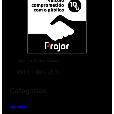
Siga nas Redes Sociais
Facebook
Instagram
Threads
Youtube
WhatsApp
TikTok
X
Categorias
Ag
r
icultura