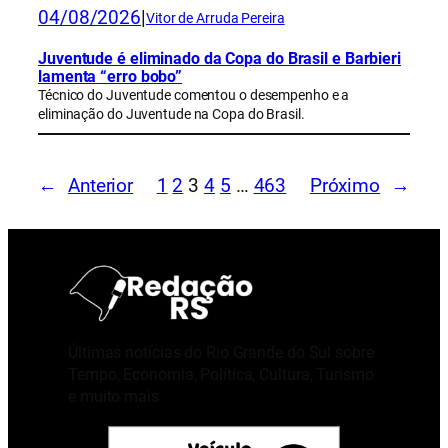
04/08/2026
|
Vitor de Arruda Pereira
Juventude é eliminado da Copa do Brasil e Barbieri
lamenta “erro bobo”
Técnico do Juventude comentou o desempenho e a
eliminação do Juventude na Copa do Brasil.
←
Anterior
1
2
3
4
5
…
463
Próximo
→
Últimas notícias do Rio Grande do Sul sobre
Tempo, Economia, Política, Cultura, Turismo
e muito mais