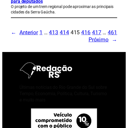
para deputados
O projeto de um trem regional pode aproximar as principais
cidades da Serra Gaúcha.
←
Anterior
1
…
413
414
415
416
417
…
461
Próximo
→
Últimas notícias do Rio Grande do Sul sobre
Tempo, Economia, Política, Cultura, Turismo
e muito mais