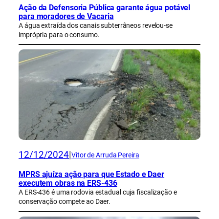
Ação da Defensoria Pública garante água potável
para moradores de Vacaria
A água extraída dos canais subterrâneos revelou-se
imprópria para o consumo.
12/12/2024
|
Vitor de Arruda Pereira
MPRS ajuíza ação para que Estado e Daer
executem obras na ERS-436
A ERS-436 é uma rodovia estadual cuja fiscalização e
conservação compete ao Daer.