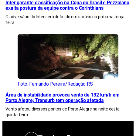
Inter garante classificação na Copa do Brasil e Pezzolano
exalta postura da equipe contra o Corinthians
O adversário do Inter será definido em sorteio na próxima terça-
feira.
Foto: Fernando Pereira/Redação RS
Área de instabilidade provoca vento de 132 km/h em
Porto Alegre; Trensurb tem operação afetada
Vento afetou diversos pontos de Porto Alegre na noite desta
quinta-feira.