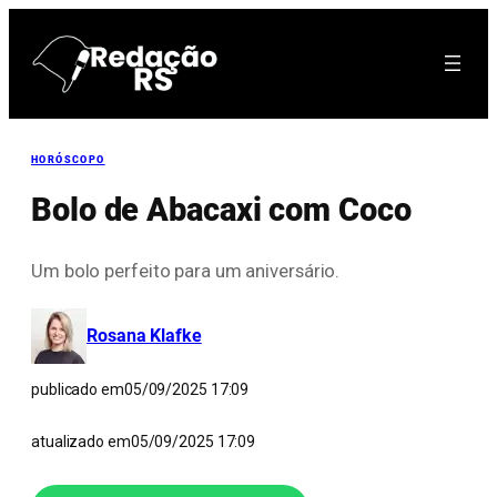
Pular
para
o
conteúdo
HORÓSCOPO
Bolo de Abacaxi com Coco
Um bolo perfeito para um aniversário.
Rosana Klafke
publicado em
05/09/2025 17:09
atualizado em
05/09/2025 17:09