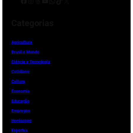
Facebook
Instagram
Threads
Youtube
WhatsApp
TikTok
X
Categorias
Ag
r
icultura
Brasil e Mundo
Ciência e Tecnologia
Cotidiano
Cultura
Economia
Educação
Empregos
Horóscopo
Esportes