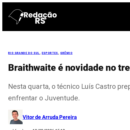
Pular
para
o
conteúdo
RIO GRANDE DO SUL
, 
ESPORTES
, 
GRÊMIO
Braithwaite é novidade no tr
Nesta quarta, o técnico Luís Castro pr
enfrentar o Juventude.
Vitor de Arruda Pereira