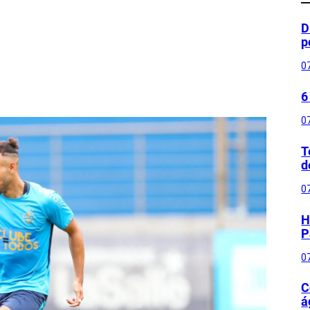
D
p
0
6
0
T
d
0
H
P
0
C
á