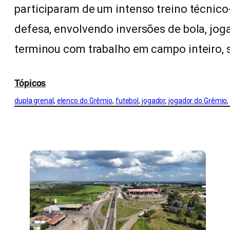
participaram de um intenso treino técnic
defesa, envolvendo inversões de bola, jogad
terminou com trabalho em campo inteiro, 
Tópicos
dupla grenal
, 
elenco do Grêmio
, 
futebol
, 
jogador
, 
jogador do Grêmio
,
CONFIRA MAIS NOTÍCIAS DO RS