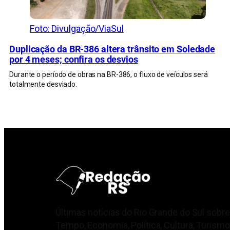
Foto: Divulgação/ViaSul
Duplicação da BR-386 altera trânsito em Soledade
por 4 meses; confira os desvios
Durante o período de obras na BR-386, o fluxo de veículos será
totalmente desviado.
Últimas notícias do Rio Grande do Sul sobre
Tempo, Economia, Política, Cultura, Turismo