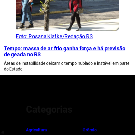
Foto: Rosana Klafke/Redação RS
Tempo: massa de ar frio ganha força e há previsão
de geada no RS
Áreas de instabilidade deixam o tempo nublado e instável em parte
do Estado.
Categorias
Ag
r
icultura
Grêmio
 e