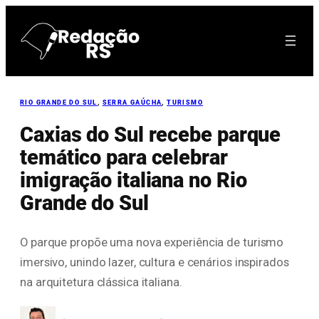
Pular
para
o
conteúdo
RIO GRANDE DO SUL
, 
SERRA GAÚCHA
, 
TURISMO
Caxias do Sul recebe parque
temático para celebrar
imigração italiana no Rio
Grande do Sul
O parque propõe uma nova experiência de turismo
imersivo, unindo lazer, cultura e cenários inspirados
na arquitetura clássica italiana.