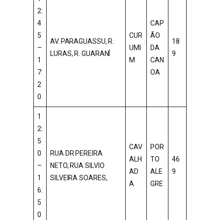
2:
4
CAP
5
CUR
ÃO
AV. PARAGUASSU, R.
18
–
UMI
DA
LURAS, R. GUARANÍ
9
1
M
CAN
7:
OA
2
0
1
2:
5
CAV
POR
0
RUA DR PEREIRA
ALH
TO
46
–
NETO, RUA SILVIO
AD
ALE
9
1
SILVEIRA SOARES,
A
GRE
6:
5
0