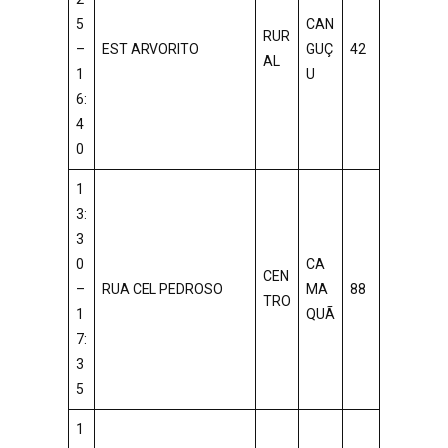
5
CAN
RUR
–
EST ARVORITO
GUÇ
42
AL
1
U
6:
4
0
1
3:
3
0
CA
CEN
–
RUA CEL PEDROSO
MA
88
TRO
1
QUÃ
7:
3
5
1