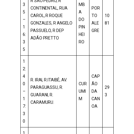
R SÃO PEDRO, R
3
MB
CONTINENTAL, RUA
POR
5
A
CAROL, R ROQUE
TO
10
–
DO
GONZALES, R ANGELO
ALE
81
1
PIN
PASSUELO, R DEP
GRE
6:
HEI
ADÃO PRETTO
3
RO
5
1
2:
4
CAP
R. IRAI, R.ITAIBÉ, AV.
0
CUR
ÃO
PARAGUASSU, R.
29
–
UMI
DA
GUARANI, R.
3
1
M
CAN
CARAMURU.
7:
OA
3
0
1