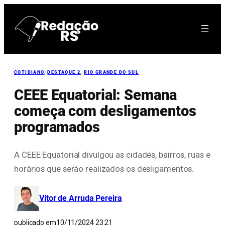
Pular
para
o
conteúdo
COTIDIANO
, 
DESTAQUE 2
, 
RIO GRANDE DO SUL
CEEE Equatorial: Semana
começa com desligamentos
programados
A CEEE Equatorial divulgou as cidades, bairros, ruas e
horários que serão realizados os desligamentos.
Vitor de Arruda Pereira
publicado em
10/11/2024 23:21