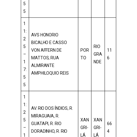
5
5
1
1:
AVS HONORIO
2
BICALHO E CASSO
5
RIO
VON AFFERN DE
POR
11
–
GRA
MATTOS, RUA
TO
6
1
NDE
ALMIRANTE
7:
AMPHILOQUIO REIS
5
5
1
1:
AV. RIO DOS ÍNDIOS, R.
2
MIRAGUAIA, R.
5
XAN
XAN
GUATAPI, R. RIO
66
–
GRI-
GRI-
DORADINHO, R. RIO
4
1
LÁ
LÁ