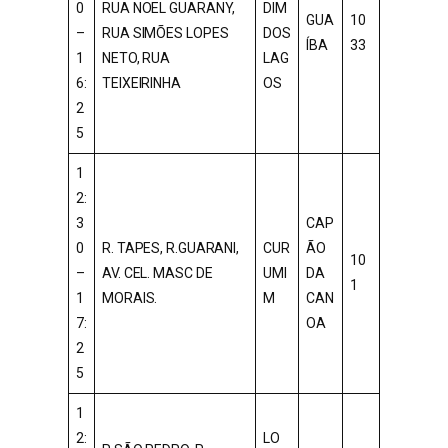
0
RUA NOEL GUARANY,
DIM
GUA
10
–
RUA SIMÕES LOPES
DOS
ÍBA
33
1
NETO, RUA
LAG
6:
TEIXEIRINHA
OS
2
5
1
2:
3
CAP
0
R. TAPES, R.GUARANI,
CUR
ÃO
10
–
AV. CEL. MASC DE
UMI
DA
1
1
MORAIS.
M
CAN
7:
OA
2
5
1
2:
LO