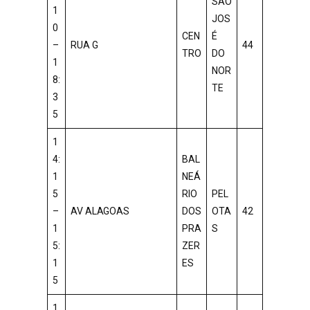
SÃO
1
JOS
0
CEN
É
–
RUA G
44
TRO
DO
1
NOR
8:
TE
3
5
1
4:
BAL
1
NEÁ
5
RIO
PEL
–
AV ALAGOAS
DOS
OTA
42
1
PRA
S
5:
ZER
1
ES
5
1