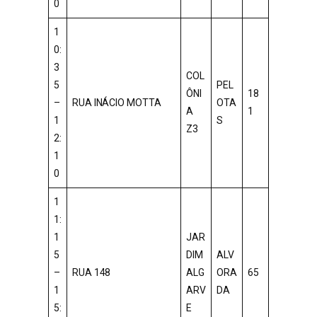
0
1
0:
3
COL
5
PEL
ÔNI
18
–
RUA INÁCIO MOTTA
OTA
A
1
1
S
Z3
2:
1
0
1
1:
1
JAR
5
DIM
ALV
–
RUA 148
ALG
ORA
65
1
ARV
DA
5:
E