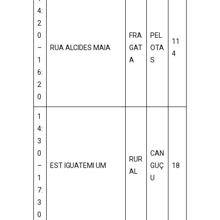
4:
2
0
FRA
PEL
11
–
RUA ALCIDES MAIA
GAT
OTA
4
1
A
S
6:
2
0
1
4:
3
0
CAN
RUR
–
EST IGUATEMI UM
GUÇ
18
AL
1
U
7:
3
0