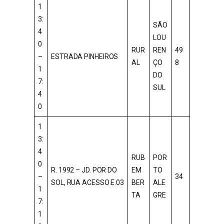
1
3:
SÃO
4
LOU
0
RUR
REN
49
–
ESTRADA PINHEIROS
AL
ÇO
8
1
DO
7:
SUL
4
0
1
3:
4
RUB
POR
0
R. 1992 – JD. POR DO
EM
TO
–
34
SOL, RUA ACESSO E.03
BER
ALE
1
TA
GRE
7:
1