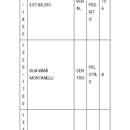
RUR
15
–
EST BR 293
PED
AL
6
1
RIT
8:
O
0
0
1
3:
2
0
PEL
RUA IRMÃ
CEN
–
OTA
8
MONTANELLI
TRO
1
S
7:
0
0
1
3:
2