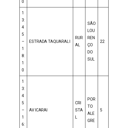
0
1
3:
SÃO
4
LOU
5
RUR
REN
–
ESTRADA TAQUARAL I
22
AL
ÇO
1
DO
8:
SUL
1
0
1
3:
4
POR
5
CRI
TO
–
AV ICARAI
STA
5
ALE
1
L
GRE
6: