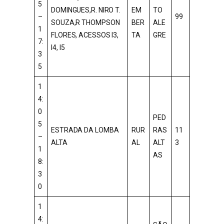
5
DOMINGUES,R. NIRO T.
EM
TO
–
99
SOUZA,R THOMPSON
BER
ALE
1
FLORES, ACESSOS I3,
TA
GRE
7:
I4, I5
3
5
1
4:
0
PED
5
ESTRADA DA LOMBA
RUR
RAS
11
–
ALTA
AL
ALT
3
1
AS
8:
3
0
1
4: