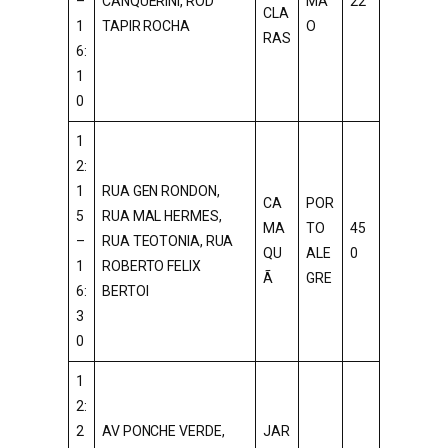
–
CANQUERINI, ROD
MÃ
22
CLA
1
TAPIR ROCHA
O
RAS
6:
1
0
1
2:
1
RUA GEN RONDON,
CA
POR
5
RUA MAL HERMES,
MA
TO
45
–
RUA TEOTONIA, RUA
QU
ALE
0
1
ROBERTO FELIX
Ã
GRE
6:
BERTOI
3
0
1
2:
2
AV PONCHE VERDE,
JAR