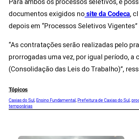
Para ambos os processos seletivos, é poss
documentos exigidos no
site da Codeca
, c
depois em “Processos Seletivos Vigentes” 
“As contratações serão realizadas pelo pr
prorrogadas uma vez, por igual período, a 
(Consolidação das Leis do Trabalho)”, ress
Tópicos
Caxias do Sul
, 
Ensino Fundamental
, 
Prefeitura de Caxias do Sul
, 
pro
temporárias
CONFIRA MAIS NOTÍCIAS DO RS