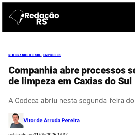
Pular
para
o
conteúdo
RIO GRANDE DO SUL
, 
EMPREGOS
Companhia abre processos sel
de limpeza em Caxias do Sul
A Codeca abriu nesta segunda-feira doi
Vitor de Arruda Pereira
publicado em
01/06/2026 14:37