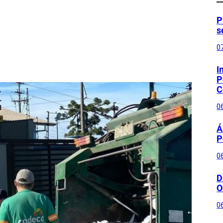
P
s
0
I
P
C
0
Á
P
0
D
O
0