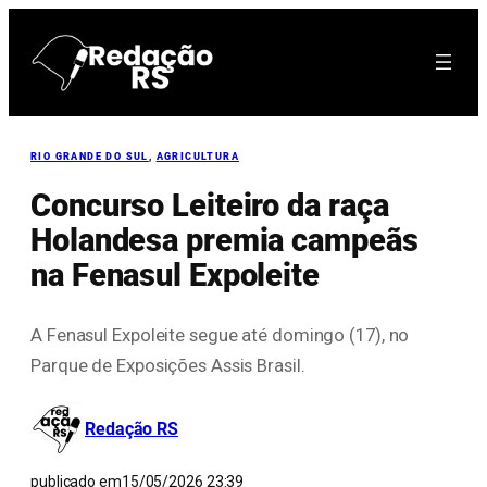
Pular
para
o
conteúdo
RIO GRANDE DO SUL
, 
AGRICULTURA
Concurso Leiteiro da raça
Holandesa premia campeãs
na Fenasul Expoleite
A Fenasul Expoleite segue até domingo (17), no
Parque de Exposições Assis Brasil.
Redação RS
publicado em
15/05/2026 23:39