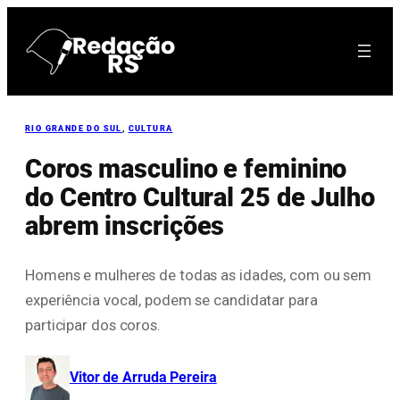
Pular
para
o
conteúdo
RIO GRANDE DO SUL
, 
CULTURA
Coros masculino e feminino
do Centro Cultural 25 de Julho
abrem inscrições
Homens e mulheres de todas as idades, com ou sem
experiência vocal, podem se candidatar para
participar dos coros.
Vitor de Arruda Pereira