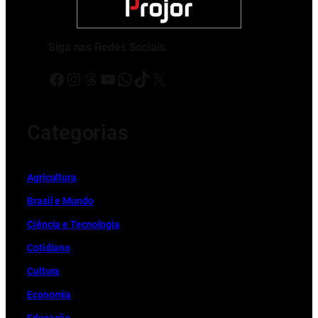
Siga nas Redes Sociais
Facebook
Instagram
Threads
Youtube
WhatsApp
TikTok
X
Categorias
Ag
r
icultura
Brasil e Mundo
Ciência e Tecnologia
Cotidiano
Cultura
Economia