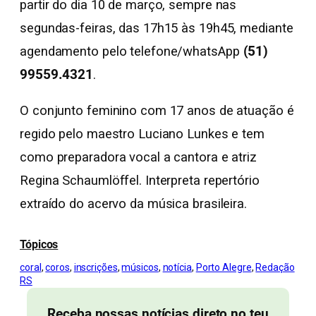
partir do dia 10 de março, sempre nas
segundas-feiras, das 17h15 às 19h45, mediante
agendamento pelo telefone/whatsApp
(51)
99559.4321
.
O conjunto feminino com 17 anos de atuação é
regido pelo maestro Luciano Lunkes e tem
como preparadora vocal a cantora e atriz
Regina Schaumlöffel. Interpreta repertório
extraído do acervo da música brasileira.
Tópicos
coral
, 
coros
, 
inscrições
, 
músicos
, 
notícia
, 
Porto Alegre
, 
Redação
RS
Receba nossas notícias direto no teu