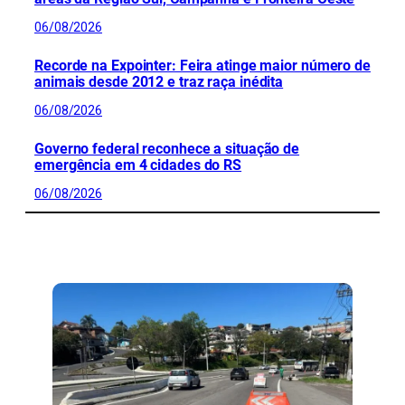
06/08/2026
Recorde na Expointer: Feira atinge maior número de
animais desde 2012 e traz raça inédita
06/08/2026
Governo federal reconhece a situação de
emergência em 4 cidades do RS
06/08/2026
CONFIRA MAIS NOTÍCIAS DO RS