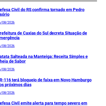
efesa Civil do RS confirma tornado em Pedro
sório
6/08/2026
refeitura de Caxias do Sul decreta Situação de
mergência
6/08/2026
atata Salteada na Manteiga: Receita Simples e
heia de Sabor
6/08/2026
R-116 terá bloqueio de faixa em Novo Hamburgo
os próximos dias
6/08/2026
efesa Civil emite alerta para tempo severo em