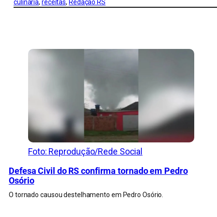
culinária
, 
receitas
, 
Redação RS
CONFIRA MAIS NOTÍCIAS DO RS
Foto: Reprodução/Rede Social
Defesa Civil do RS confirma tornado em Pedro
Osório
O tornado causou destelhamento em Pedro Osório.