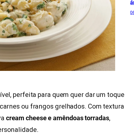
á
0
tível, perfeita para quem quer dar um toque
, carnes ou frangos grelhados. Com textura
va
cream cheese e amêndoas torradas
,
ersonalidade.