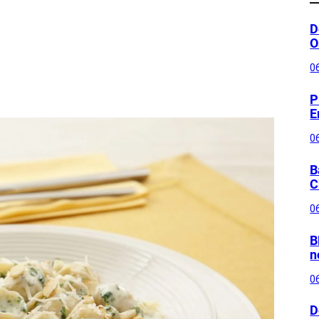
D
O
0
P
E
0
B
C
0
B
n
0
D