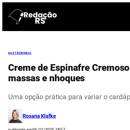
Pular
para
o
conteúdo
GASTRONOMIA
Creme de Espinafre Cremoso 
massas e nhoques
Uma opção prática para variar o cardáp
Rosana Klafke
publicado em
06/11/2025 18:57