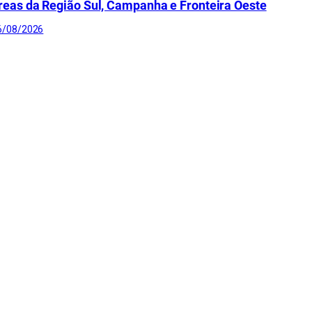
reas da Região Sul, Campanha e Fronteira Oeste
6/08/2026