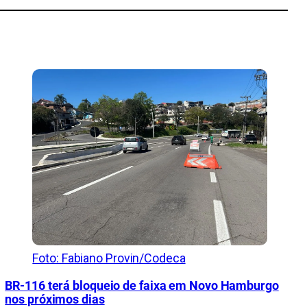
Foto: Fabiano Provin/Codeca
BR-116 terá bloqueio de faixa em Novo Hamburgo
nos próximos dias