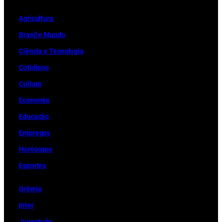
o
g
d
b
A
k
Ag
r
icultura
o
r
s
e
p
k
a
p
Brasil e Mundo
m
Ciência e Tecnologia
Cotidiano
Cultura
Economia
Educação
Empregos
Horóscopo
Esportes
Grêmio
Inter
Juventude