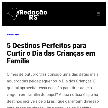
Pular
para
o
conteúdo
TURISMO
5 Destinos Perfeitos para
Curtir o Dia das Crianças em
Família
O mês de outubro traz consigo uma das datas mais
aguardadas pelos pequenos: o Dia das Crianças. E
que tal aproveitar essa ocasião para tirar aquela
viagem em família do papel? A boa notícia é que há
destinos incríveis pelo Brasil que garantem diversão
para todas as idades. Uma pesquisa da Booking