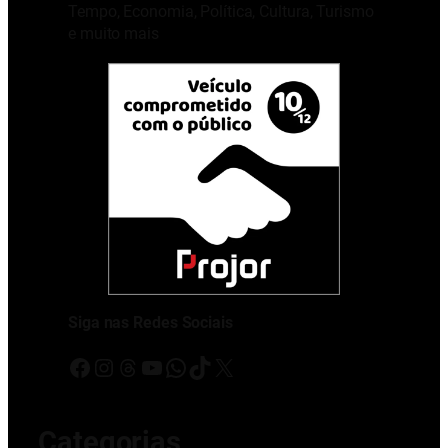
Tempo, Economia, Política, Cultura, Turismo
e muito mais
Siga nas Redes Sociais
Facebook
Instagram
Threads
Youtube
WhatsApp
TikTok
X
Categorias