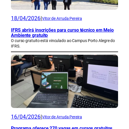
18/04/2026
|
Vitor de Arruda Pereira
IFRS abrirá inscrições para curso técnico em Meio
Ambiente gratuito
O curso gratuito está vinculado ao Campus Porto Alegre do
IFRS.
16/04/2026
|
Vitor de Arruda Pereira
Programa oferece 270 vagas em cursos gratuitos