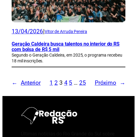
13/04/2026
|
Vitor de Arruda Pereira
Geração Caldeira busca talentos no interior do RS
com bolsa de R$ 5 mil
Segundo o Geração Caldeira, em 2025, o programa recebeu
18 mil inscrições.
←
Anterior
1
2
3
4
5
…
25
Próximo
→
Últimas notícias do Rio Grande do Sul sobre