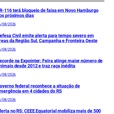
R-116 terá bloqueio de faixa em Novo Hamburgo
os próximos dias
6/08/2026
efesa Civil emite alerta para tempo severo em
reas da Região Sul, Campanha e Fronteira Oeste
6/08/2026
ecorde na Expointer: Feira atinge maior número de
nimais desde 2012 e traz raça inédita
6/08/2026
overno federal reconhece a situação de
mergência em 4 cidades do RS
6/08/2026
lerta no RS: CEEE Equatorial mobiliza mais de 500