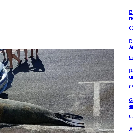
B
n
0
D
á
0
R
a
0
G
e
0
A