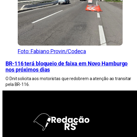
Foto: Fabiano Provin/Codeca
BR-116 terá bloqueio de faixa em Novo Hamburgo
nos próximos dias
O Dnit solicita aos motoristas que redobrem a atenção ao transitar
pela BR-116.