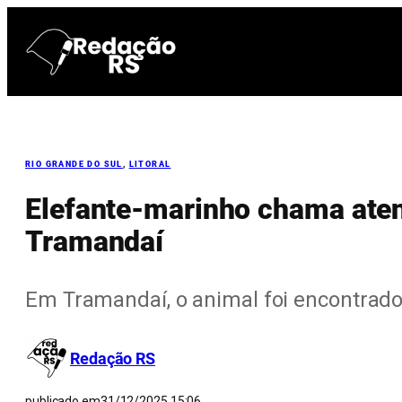
Pular
para
o
conteúdo
RIO GRANDE DO SUL
, 
LITORAL
Elefante-marinho chama aten
Tramandaí
Em Tramandaí, o animal foi encontrado 
Redação RS
publicado em
31/12/2025 15:06