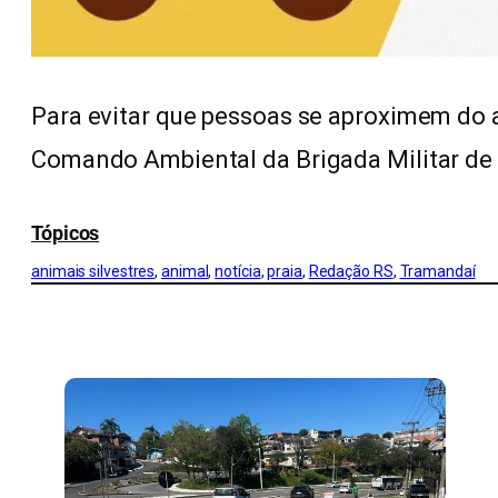
Para evitar que pessoas se aproximem do a
Comando Ambiental da Brigada Militar de
Tópicos
animais silvestres
, 
animal
, 
notícia
, 
praia
, 
Redação RS
, 
Tramandaí
CONFIRA MAIS NOTÍCIAS DO RS