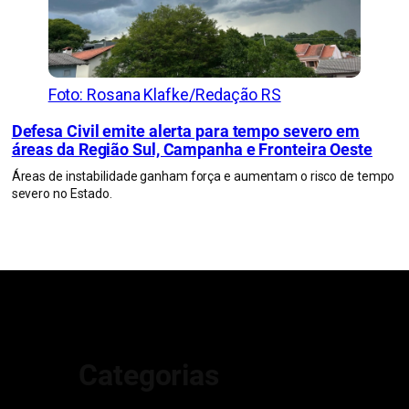
Foto: Rosana Klafke/Redação RS
Defesa Civil emite alerta para tempo severo em
áreas da Região Sul, Campanha e Fronteira Oeste
Áreas de instabilidade ganham força e aumentam o risco de tempo
severo no Estado.
Categorias