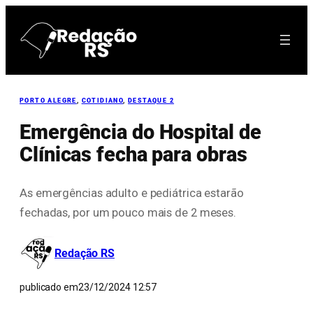
Pular
para
o
conteúdo
PORTO ALEGRE
, 
COTIDIANO
, 
DESTAQUE 2
Emergência do Hospital de
Clínicas fecha para obras
As emergências adulto e pediátrica estarão
fechadas, por um pouco mais de 2 meses.
Redação RS
publicado em
23/12/2024 12:57