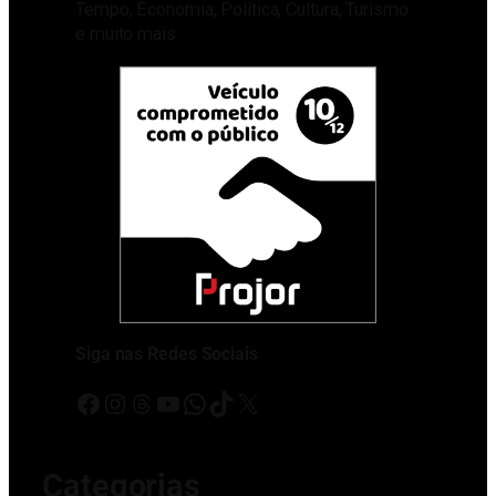
Tempo, Economia, Política, Cultura, Turismo
e muito mais
Siga nas Redes Sociais
Facebook
Instagram
Threads
Youtube
WhatsApp
TikTok
X
Categorias