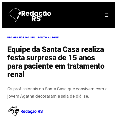
Pular
para
o
conteúdo
RIO GRANDE DO SUL
, 
PORTO ALEGRE
Equipe da Santa Casa realiza
festa surpresa de 15 anos
para paciente em tratamento
renal
Os profissionais da Santa Casa que convivem com a
jovem Agatha decoraram a sala de diálise.
Redação RS