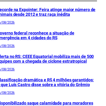
ecorde na Expointer: Feira atinge maior número de
nimais desde 2012 e traz raça inédita
6/08/2026
overno federal reconhece a situação de
mergência em 4 cidades do RS
6/08/2026
lerta no RS: CEEE Equatorial mobiliza mais de 500
quipes com a chegada de ciclone extratropical
6/08/2026
lassificação dramática e R$ 4 milhões garantidos:
 que Luís Castro disse sobre a vitória do Grêmio
6/08/2026
isponibilizado saque calamidade para moradores