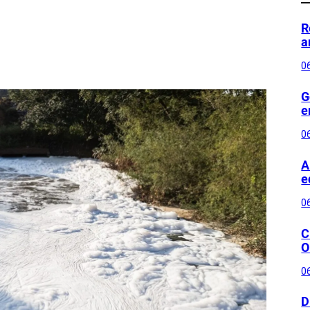
R
a
0
G
e
0
A
e
0
C
O
0
D