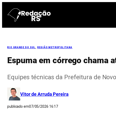
Pular
para
o
conteúdo
RIO GRANDE DO SUL
, 
REGIÃO METROPOLITANA
Espuma em córrego chama a
Equipes técnicas da Prefeitura de Nov
Vitor de Arruda Pereira
publicado em
07/05/2026 16:17