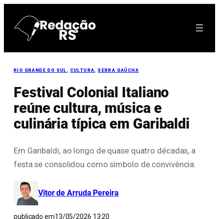
Pular
para
o
conteúdo
RIO GRANDE DO SUL
, 
CULTURA
, 
SERRA GAÚCHA
Festival Colonial Italiano
reúne cultura, música e
culinária típica em Garibaldi
Em Garibaldi, ao longo de quase quatro décadas, a
festa se consolidou como símbolo de convivência.
Vitor de Arruda Pereira
publicado em
13/05/2026 13:20