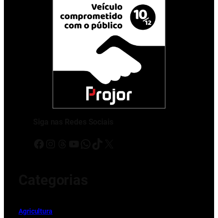
Siga nas Redes Sociais
Facebook
Instagram
Threads
Youtube
WhatsApp
TikTok
X
Categorias
Ag
r
icultura