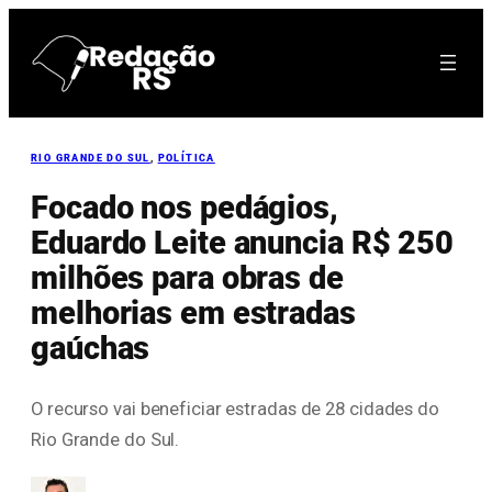
Pular
para
o
conteúdo
RIO GRANDE DO SUL
, 
POLÍTICA
Focado nos pedágios,
Eduardo Leite anuncia R$ 250
milhões para obras de
melhorias em estradas
gaúchas
O recurso vai beneficiar estradas de 28 cidades do
Rio Grande do Sul.