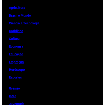
Ag
r
icultura
Brasil e Mundo
Ciência e Tecnologia
Cotidiano
Cultura
Economia
Educação
Empregos
Horóscopo
Esportes
Grêmio
Inter
Juventude