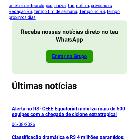
boletim meteorológico
, 
chuva
, 
frio
, 
notícia
, 
previsão rs
, 
Redação RS
, 
tempo fim de semana
, 
Tempo no RS
, 
tempo
próximos dias
Receba nossas notícias direto no teu
WhatsApp
Entrar no Grupo
Últimas notícias
Alerta no RS: CEEE Equatorial mobiliza mais de 500
equipes com a chegada de ciclone extratropical
06/08/2026
Classificação dramática e R$ 4 milhões garantidos: