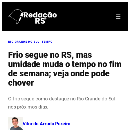
Pular
para
o
conteúdo
RIO GRANDE DO SUL
, 
TEMPO
Frio segue no RS, mas
umidade muda o tempo no fim
de semana; veja onde pode
chover
O frio segue como destaque no Rio Grande do Sul
nos próximos dias.
Vitor de Arruda Pereira