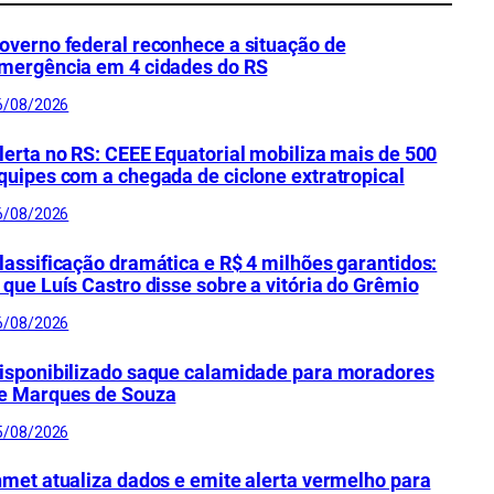
overno federal reconhece a situação de
mergência em 4 cidades do RS
6/08/2026
lerta no RS: CEEE Equatorial mobiliza mais de 500
quipes com a chegada de ciclone extratropical
6/08/2026
lassificação dramática e R$ 4 milhões garantidos:
 que Luís Castro disse sobre a vitória do Grêmio
6/08/2026
isponibilizado saque calamidade para moradores
e Marques de Souza
5/08/2026
nmet atualiza dados e emite alerta vermelho para