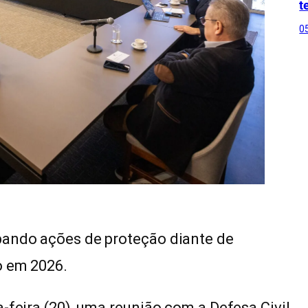
t
0
pando ações de proteção diante de
o em 2026.
-feira (20), uma reunião com a Defesa Civil