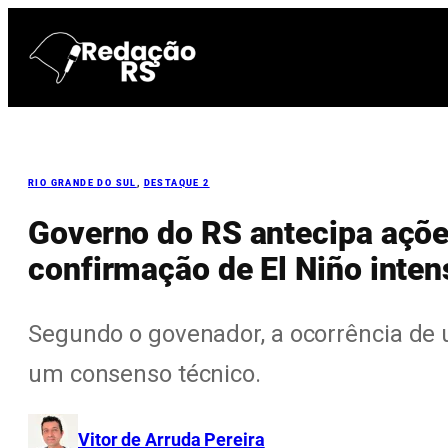
Pular
para
o
conteúdo
RIO GRANDE DO SUL
, 
DESTAQUE 2
Governo do RS antecipa açõe
confirmação de El Niño inten
Segundo o govenador, a ocorrência de 
um consenso técnico.
Vitor de Arruda Pereira