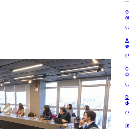
G
e
0
A
e
0
C
O
0
D
d
0
I