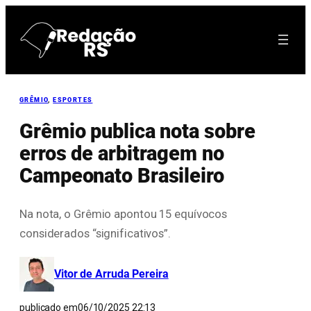
Pular
para
o
conteúdo
GRÊMIO
, 
ESPORTES
Grêmio publica nota sobre
erros de arbitragem no
Campeonato Brasileiro
Na nota, o Grêmio apontou 15 equívocos
considerados “significativos”.
Vitor de Arruda Pereira
publicado em
06/10/2025 22:13