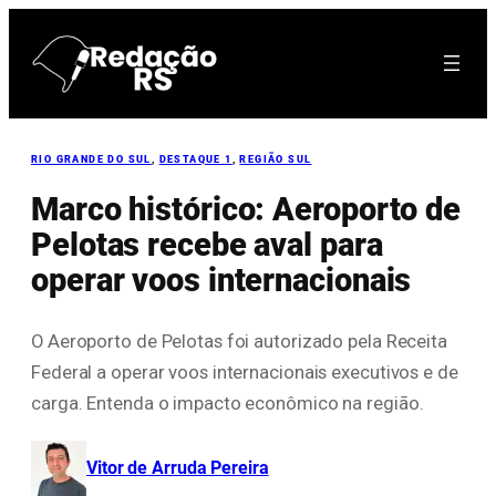
Pular
para
o
conteúdo
RIO GRANDE DO SUL
, 
DESTAQUE 1
, 
REGIÃO SUL
Marco histórico: Aeroporto de
Pelotas recebe aval para
operar voos internacionais
O Aeroporto de Pelotas foi autorizado pela Receita
Federal a operar voos internacionais executivos e de
carga. Entenda o impacto econômico na região.
Vitor de Arruda Pereira