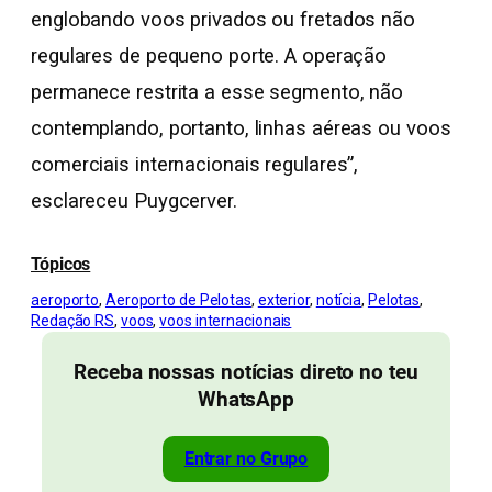
englobando voos privados ou fretados não
regulares de pequeno porte. A operação
permanece restrita a esse segmento, não
contemplando, portanto, linhas aéreas ou voos
comerciais internacionais regulares”,
esclareceu Puygcerver.
Tópicos
aeroporto
, 
Aeroporto de Pelotas
, 
exterior
, 
notícia
, 
Pelotas
, 
Redação RS
, 
voos
, 
voos internacionais
Receba nossas notícias direto no teu
WhatsApp
Entrar no Grupo