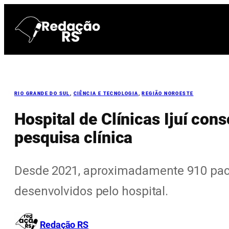
Pular
para
o
conteúdo
RIO GRANDE DO SUL
, 
CIÊNCIA E TECNOLOGIA
, 
REGIÃO NOROESTE
Hospital de Clínicas Ijuí co
pesquisa clínica
Desde 2021, aproximadamente 910 paci
desenvolvidos pelo hospital.
Redação RS