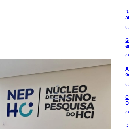
R
a
0
G
e
0
A
e
0
C
O
0
D