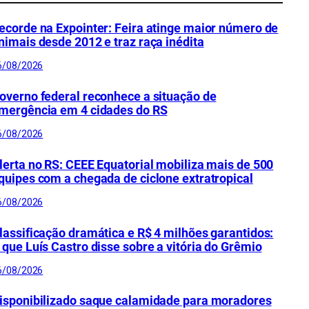
ecorde na Expointer: Feira atinge maior número de
nimais desde 2012 e traz raça inédita
6/08/2026
overno federal reconhece a situação de
mergência em 4 cidades do RS
6/08/2026
lerta no RS: CEEE Equatorial mobiliza mais de 500
quipes com a chegada de ciclone extratropical
6/08/2026
lassificação dramática e R$ 4 milhões garantidos:
 que Luís Castro disse sobre a vitória do Grêmio
6/08/2026
isponibilizado saque calamidade para moradores