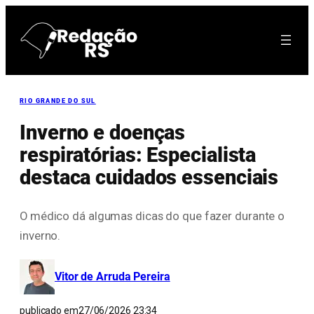
Pular
para
o
conteúdo
RIO GRANDE DO SUL
Inverno e doenças
respiratórias: Especialista
destaca cuidados essenciais
O médico dá algumas dicas do que fazer durante o
inverno.
Vitor de Arruda Pereira
publicado em
27/06/2026 23:34