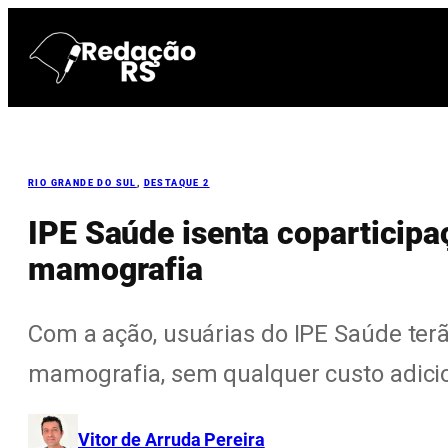
Pular
para
o
conteúdo
RIO GRANDE DO SUL
, 
DESTAQUE 2
IPE Saúde isenta coparticip
mamografia
Com a ação, usuárias do IPE Saúde ter
mamografia, sem qualquer custo adicio
Vitor de Arruda Pereira