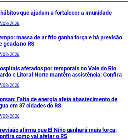
 hábitos que ajudam a fortalecer a imunidade
7/08/2026
empo: massa de ar frio ganha força e há previsão
e geada no RS
7/08/2026
ospitais afetados por temporais no Vale do Rio
ardo e Litoral Norte mantêm assistência; Confira
7/08/2026
orsan: Falta de energia afeta abastecimento de
gua em 37 cidades do RS
7/08/2026
revisão afirma que El Niño ganhará mais força;
onfira como vai afetar o RS