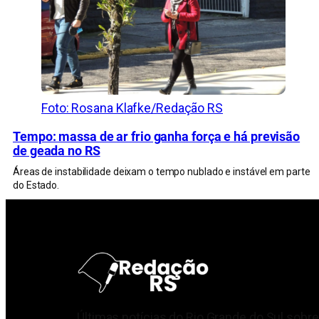
Foto: Rosana Klafke/Redação RS
Tempo: massa de ar frio ganha força e há previsão
de geada no RS
Áreas de instabilidade deixam o tempo nublado e instável em parte
do Estado.
Últimas notícias do Rio Grande do Sul sobre