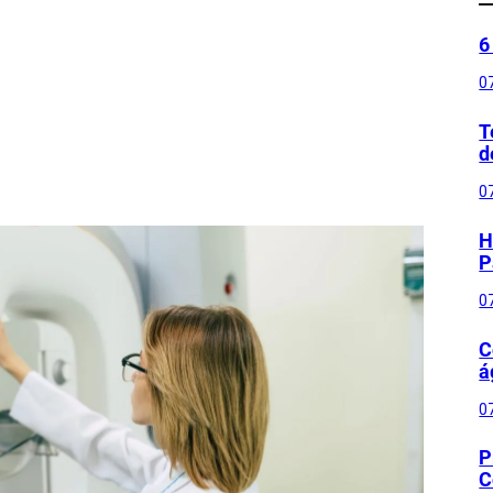
6
0
T
d
0
H
P
0
C
á
0
P
C