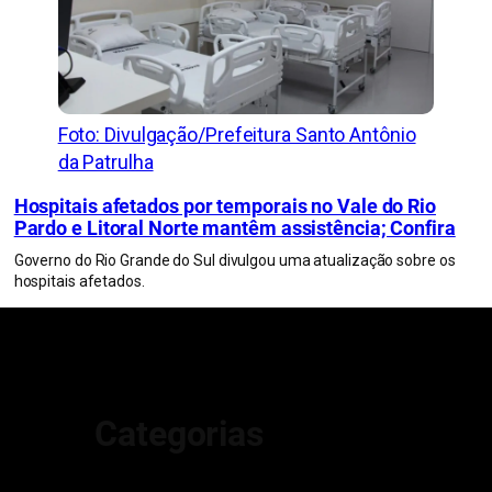
Foto: Divulgação/Prefeitura Santo Antônio
da Patrulha
Hospitais afetados por temporais no Vale do Rio
Pardo e Litoral Norte mantêm assistência; Confira
Governo do Rio Grande do Sul divulgou uma atualização sobre os
hospitais afetados.
Categorias