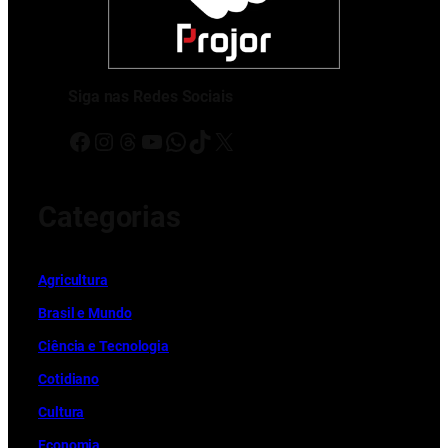
Siga nas Redes Sociais
Facebook
Instagram
Threads
Youtube
WhatsApp
TikTok
X
Categorias
Ag
r
icultura
Brasil e Mundo
Ciência e Tecnologia
Cotidiano
Cultura
Economia