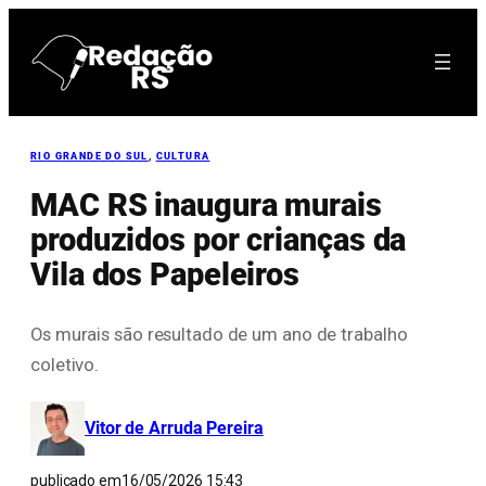
Pular
para
o
conteúdo
RIO GRANDE DO SUL
, 
CULTURA
MAC RS inaugura murais
produzidos por crianças da
Vila dos Papeleiros
Os murais são resultado de um ano de trabalho
coletivo.
Vitor de Arruda Pereira
publicado em
16/05/2026 15:43