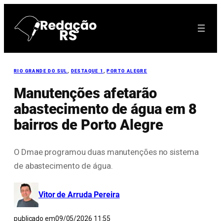
Pular
para
o
conteúdo
RIO GRANDE DO SUL
, 
DESTAQUE 1
, 
PORTO ALEGRE
Manutenções afetarão
abastecimento de água em 8
bairros de Porto Alegre
O Dmae programou duas manutenções no sistema
de abastecimento de água.
Vitor de Arruda Pereira
publicado em
09/05/2026 11:55