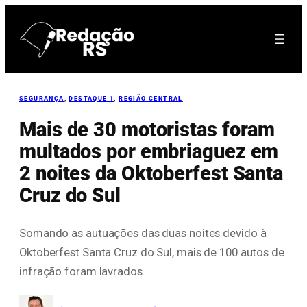
Pular
para
o
conteúdo
SEGURANÇA
, 
DESTAQUE 1
, 
REGIÃO CENTRAL
Mais de 30 motoristas foram
multados por embriaguez em
2 noites da Oktoberfest Santa
Cruz do Sul
Somando as autuações das duas noites devido à
Oktoberfest Santa Cruz do Sul, mais de 100 autos de
infração foram lavrados.