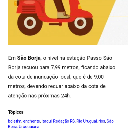
Em
São Borja
, o nível na estação Passo São
Borja recuou para 7,99 metros, ficando abaixo
da cota de inundação local, que é de 9,00
metros, devendo recuar abaixo da cota de
atenção nas próximas 24h.
Tópicos
boletim
, 
enchente
, 
Itaqui
, 
Redação RS
, 
Rio Uruguai
, 
rios
, 
São
Borja
, 
Uruguaiana