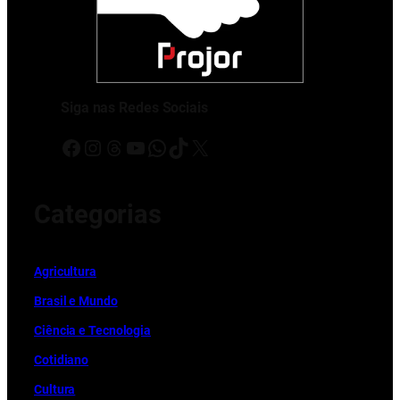
Siga nas Redes Sociais
Facebook
Instagram
Threads
Youtube
WhatsApp
TikTok
X
Categorias
Ag
r
icultura
Brasil e Mundo
Ciência e Tecnologia
Cotidiano
Cultura