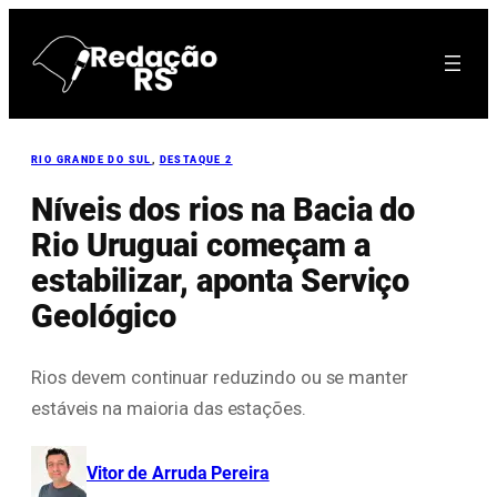
Pular
para
o
conteúdo
RIO GRANDE DO SUL
, 
DESTAQUE 2
Níveis dos rios na Bacia do
Rio Uruguai começam a
estabilizar, aponta Serviço
Geológico
Rios devem continuar reduzindo ou se manter
estáveis na maioria das estações.
Vitor de Arruda Pereira