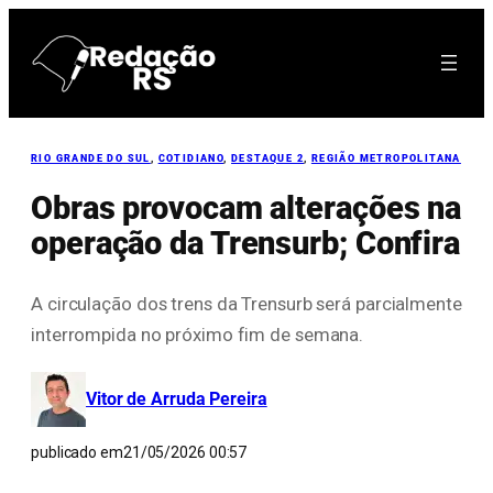
Pular
para
o
conteúdo
RIO GRANDE DO SUL
, 
COTIDIANO
, 
DESTAQUE 2
, 
REGIÃO METROPOLITANA
Obras provocam alterações na
operação da Trensurb; Confira
A circulação dos trens da Trensurb será parcialmente
interrompida no próximo fim de semana.
Vitor de Arruda Pereira
publicado em
21/05/2026 00:57