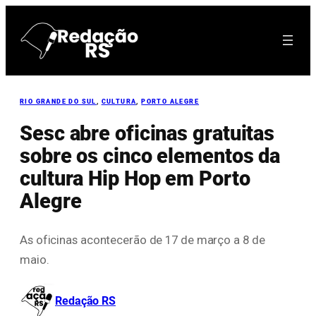
Pular
para
o
conteúdo
RIO GRANDE DO SUL
, 
CULTURA
, 
PORTO ALEGRE
Sesc abre oficinas gratuitas
sobre os cinco elementos da
cultura Hip Hop em Porto
Alegre
As oficinas acontecerão de 17 de março a 8 de
maio.
Redação RS