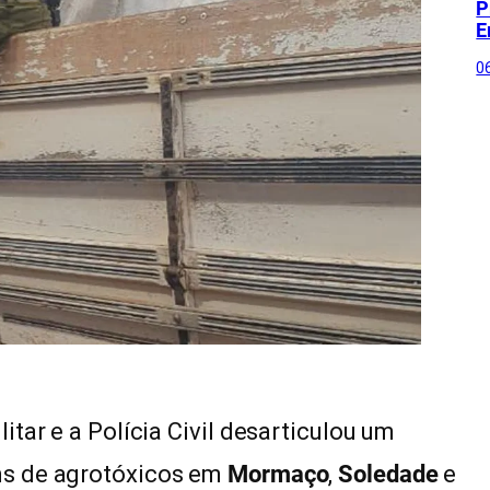
P
E
0
tar e a Polícia Civil desarticulou um
ns de agrotóxicos em
Mormaço
,
Soledade
e