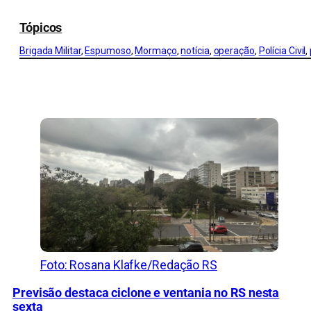
Tópicos
Brigada Militar
, 
Espumoso
, 
Mormaço
, 
notícia
, 
operação
, 
Polícia Civil
, 
CONFIRA MAIS NOTÍCIAS DO RS
Foto: Rosana Klafke/Redação RS
Previsão destaca ciclone e ventania no RS nesta
sexta