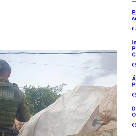
P
s
0
I
P
C
0
Á
P
0
D
O
0