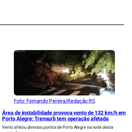
Foto: Fernando Pereira/Redação RS
Área de instabilidade provoca vento de 132 km/h em
Porto Alegre; Trensurb tem operação afetada
Vento afetou diversos pontos de Porto Alegre na noite desta