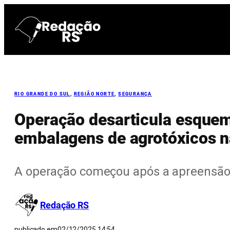
Pular
para
o
conteúdo
RIO GRANDE DO SUL
, 
REGIÃO NORTE
, 
SEGURANÇA
Operação desarticula esquem
embalagens de agrotóxicos n
A operação começou após a apreensã
Redação RS
publicado em
02/12/2025 14:54