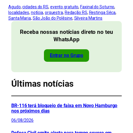
Agudo
, 
cidades do RS
, 
evento gratuito
, 
Faxinal do Soturno
, 
localidades
, 
notícia
, 
orquestra
, 
Redação RS
, 
Restinga Sêca
, 
Santa Maria
, 
São João do Polêsine
, 
Silveira Martins
Receba nossas notícias direto no teu
WhatsApp
Entrar no Grupo
Últimas notícias
BR-116 terá bloqueio de faixa em Novo Hamburgo
nos próximos dias
06/08/2026
Defesa Civil emite alerta para tempo severo em