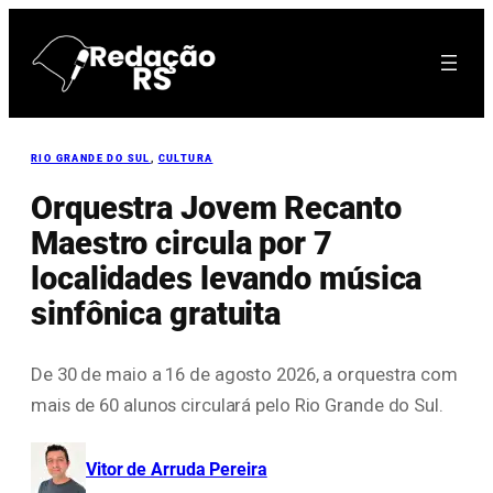
Pular
para
o
conteúdo
RIO GRANDE DO SUL
, 
CULTURA
Orquestra Jovem Recanto
Maestro circula por 7
localidades levando música
sinfônica gratuita
De 30 de maio a 16 de agosto 2026, a orquestra com
mais de 60 alunos circulará pelo Rio Grande do Sul.
Vitor de Arruda Pereira