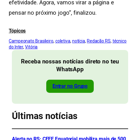
efetividade. Agora, vamos virar a página e
pensar no próximo jogo”, finalizou.
Tópicos
Campeonato Brasileiro
, 
coletiva
, 
notícia
, 
Redação RS
, 
técnico
do Inter
, 
Vitória
Receba nossas notícias direto no teu
WhatsApp
Entrar no Grupo
Últimas notícias
Alerta no RS: CEEE Equatorial mobiliza mais de 500