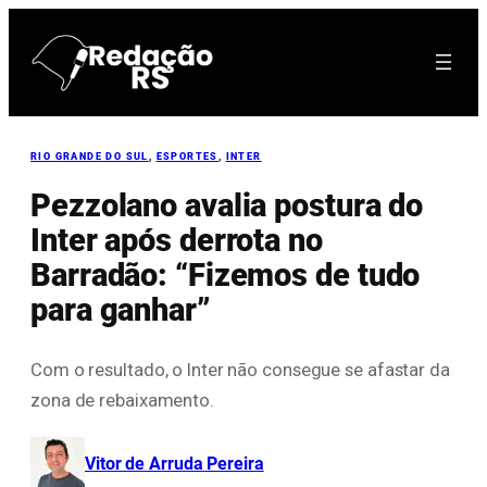
Pular
para
o
conteúdo
RIO GRANDE DO SUL
, 
ESPORTES
, 
INTER
Pezzolano avalia postura do
Inter após derrota no
Barradão: “Fizemos de tudo
para ganhar”
Com o resultado, o Inter não consegue se afastar da
zona de rebaixamento.
Vitor de Arruda Pereira