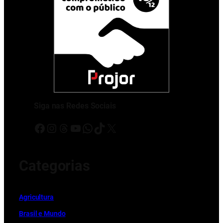
Siga nas Redes Sociais
Facebook
Instagram
Threads
Youtube
WhatsApp
TikTok
X
Categorias
Ag
r
icultura
Brasil e Mundo