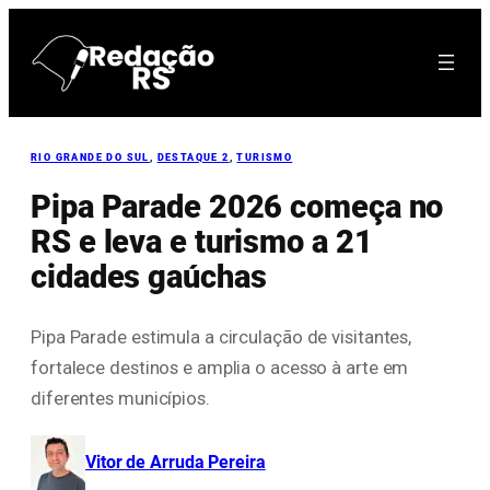
Pular
para
o
conteúdo
RIO GRANDE DO SUL
, 
DESTAQUE 2
, 
TURISMO
Pipa Parade 2026 começa no
RS e leva e turismo a 21
cidades gaúchas
Pipa Parade estimula a circulação de visitantes,
fortalece destinos e amplia o acesso à arte em
diferentes municípios.
Vitor de Arruda Pereira