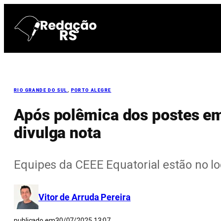
Pular
para
o
conteúdo
RIO GRANDE DO SUL
, 
PORTO ALEGRE
Após polêmica dos postes em 
divulga nota
Equipes da CEEE Equatorial estão no lo
Vitor de Arruda Pereira
publicado em
30/07/2025 13:07