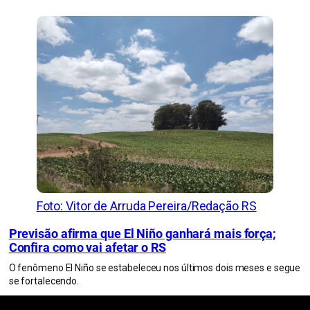
Foto: Vitor de Arruda Pereira/Redação RS
Previsão afirma que El Niño ganhará mais força;
Confira como vai afetar o RS
O fenômeno El Niño se estabeleceu nos últimos dois meses e segue
se fortalecendo.