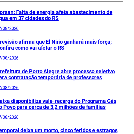
orsan: Falta de energia afeta abastecimento de
gua em 37 cidades do RS
7/08/2026
revisão afirma que El Niño ganhará mais força;
onfira como vai afetar o RS
7/08/2026
refeitura de Porto Alegre abre processo seletivo
ara contratação temporária de professores
7/08/2026
aixa disponibiliza vale-recarga do Programa Gás
o Povo para cerca de 3,2 milhões de famílias
7/08/2026
emporal deixa um morto, cinco feridos e estragos