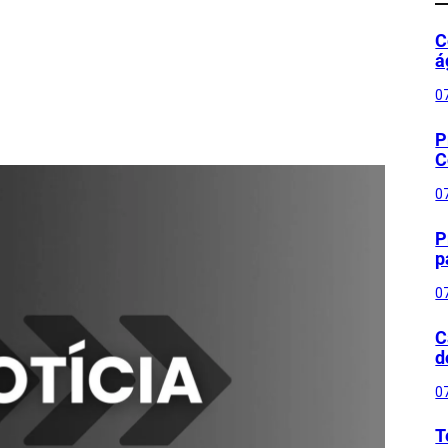
C
á
0
P
C
0
P
p
0
C
d
0
T