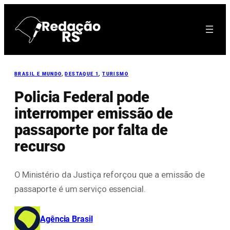
Pular
para
o
conteúdo
BRASIL E MUNDO
, 
DESTAQUE 1
, 
TURISMO
Policia Federal pode
interromper emissão de
passaporte por falta de
recurso
O Ministério da Justiça reforçou que a emissão de
passaporte é um serviço essencial.
Agência Brasil