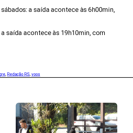
e sábados: a saída acontece às 6h00min,
: a saída acontece às 19h10min, com
gre
, 
Redação RS
, 
voos