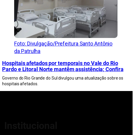
Foto: Divulgação/Prefeitura Santo Antônio
da Patrulha
Hospitais afetados por temporais no Vale do Rio
Pardo e Litoral Norte mantêm assistência; Confira
Governo do Rio Grande do Sul divulgou uma atualização sobre os
hospitais afetados.
Institucional