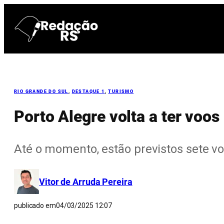
Pular
para
o
conteúdo
RIO GRANDE DO SUL
, 
DESTAQUE 1
, 
TURISMO
Porto Alegre volta a ter voo
Até o momento, estão previstos sete v
Vitor de Arruda Pereira
publicado em
04/03/2025 12:07