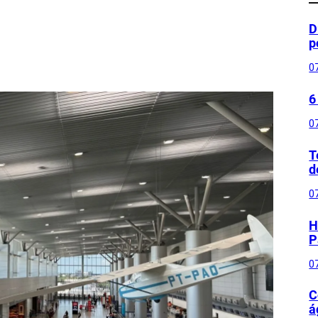
D
p
0
6
0
T
d
0
H
P
0
C
á