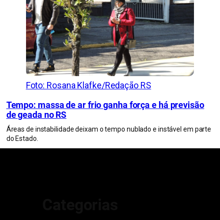
Foto: Rosana Klafke/Redação RS
Tempo: massa de ar frio ganha força e há previsão
de geada no RS
Áreas de instabilidade deixam o tempo nublado e instável em parte
do Estado.
Categorias