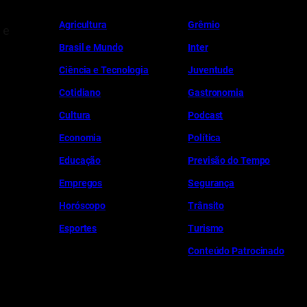
Ag
r
icultura
Grêmio
 e
Brasil e Mundo
Inter
Ciência e Tecnologia
Juventude
Cotidiano
Gastronomia
Cultura
Podcast
Economia
Política
Educação
Previsão do Tempo
Empregos
Segurança
Horóscopo
Trânsito
Esportes
Turismo
Conteúdo Patrocinado