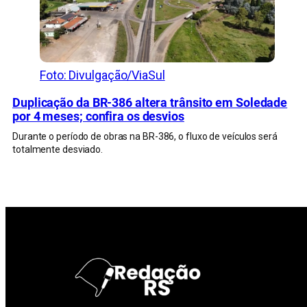
Foto: Divulgação/ViaSul
Duplicação da BR-386 altera trânsito em Soledade
por 4 meses; confira os desvios
Durante o período de obras na BR-386, o fluxo de veículos será
totalmente desviado.