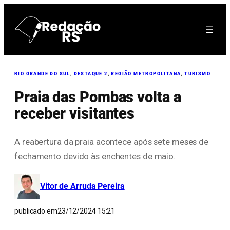
Pular
para
o
conteúdo
RIO GRANDE DO SUL
, 
DESTAQUE 2
, 
REGIÃO METROPOLITANA
, 
TURISMO
Praia das Pombas volta a
receber visitantes
A reabertura da praia acontece após sete meses de
fechamento devido às enchentes de maio.
Vitor de Arruda Pereira
publicado em
23/12/2024 15:21