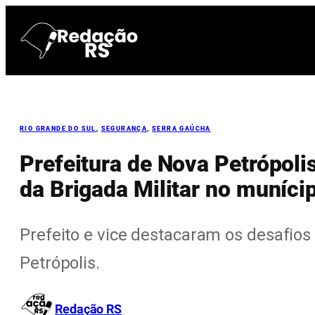
Pular
para
o
conteúdo
RIO GRANDE DO SUL
, 
SEGURANÇA
, 
SERRA GAÚCHA
Prefeitura de Nova Petrópolis
da Brigada Militar no muníci
Prefeito e vice destacaram os desafios
Petrópolis.
Redação RS