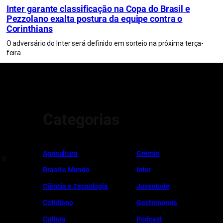
Inter garante classificação na Copa do Brasil e
Pezzolano exalta postura da equipe contra o
Corinthians
O adversário do Inter será definido em sorteio na próxima terça-
feira.
Categorias
Ag
r
icultura
Grêmio
 e
Brasil e Mundo
Inter
Ciência e Tecnologia
Juventude
Cotidiano
Gastronomia
Cultura
Podcast