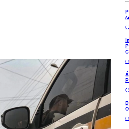
P
s
0
I
P
C
0
Á
P
0
D
O
0