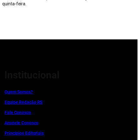
quinta-feira.
Institucional
Quem Somos?
Equipe Redação RS
Fale Conosco
Anuncie Conosco
Princípios Editoriais