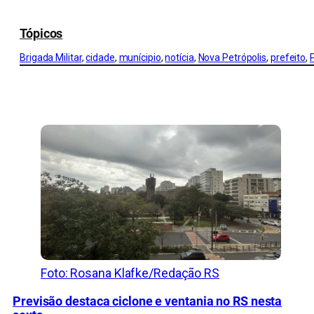
Tópicos
Brigada Militar
, 
cidade
, 
munícipio
, 
notícia
, 
Nova Petrópolis
, 
prefeito
, 
CONFIRA MAIS NOTÍCIAS DO RS
Foto: Rosana Klafke/Redação RS
Previsão destaca ciclone e ventania no RS nesta