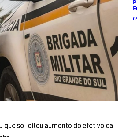
P
E
0
u que solicitou aumento do efetivo da