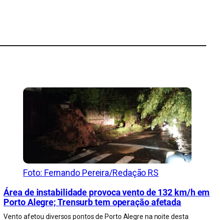
Foto: Fernando Pereira/Redação RS
Área de instabilidade provoca vento de 132 km/h em
Porto Alegre; Trensurb tem operação afetada
Vento afetou diversos pontos de Porto Alegre na noite desta