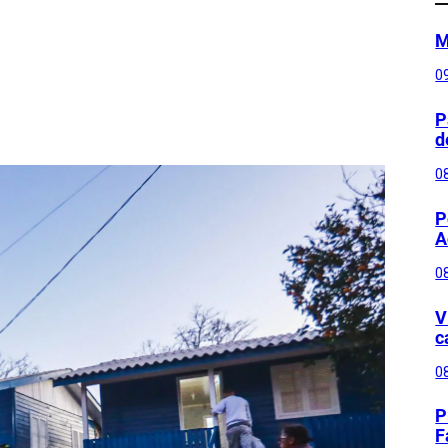
M
0
P
d
0
P
A
0
V
c
0
P
F