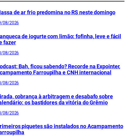
assa de ar frio predomina no RS neste domingo
9/08/2026
anqueca de iogurte com limão: fofinha, leve e fácil
e fazer
8/08/2026
odcast: Bah, ficou sabendo? Recorde na Expointer,
campamento Farroupilha e CNH internacional
8/08/2026
irada, cobrança à arbitragem e desabafo sobre
alendário: os bastidores da vitória do Grêmio
8/08/2026
rimeiros piquetes são instalados no Acampamento
arroupilha