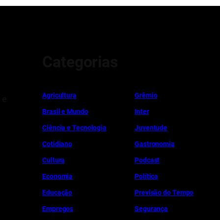
Categorias
Ag
r
icultura
Grêmio
 e
Brasil e Mundo
Inter
Ciência e Tecnologia
Juventude
Cotidiano
Gastronomia
Cultura
Podcast
Economia
Política
Educação
Previsão do Tempo
Empregos
Segurança