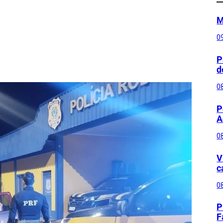
M
0
P
d
0
P
A
0
V
c
0
P
F