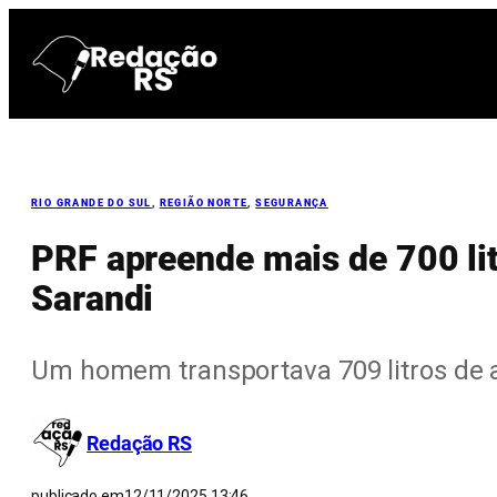
Pular
para
o
conteúdo
RIO GRANDE DO SUL
, 
REGIÃO NORTE
, 
SEGURANÇA
PRF apreende mais de 700 li
Sarandi
Um homem transportava 709 litros de a
Redação RS
publicado em
12/11/2025 13:46