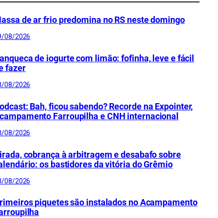
assa de ar frio predomina no RS neste domingo
9/08/2026
anqueca de iogurte com limão: fofinha, leve e fácil
e fazer
8/08/2026
odcast: Bah, ficou sabendo? Recorde na Expointer,
campamento Farroupilha e CNH internacional
8/08/2026
irada, cobrança à arbitragem e desabafo sobre
alendário: os bastidores da vitória do Grêmio
8/08/2026
rimeiros piquetes são instalados no Acampamento
arroupilha