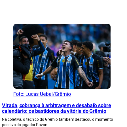
Foto: Lucas Uebel/Grêmio
Virada, cobrança à arbitragem e desabafo sobre
calendário: os bastidores da vitória do Grêmio
Na coletiva, o técnico do Grêmio também destacou o momento
positivo do jogador Pavón.