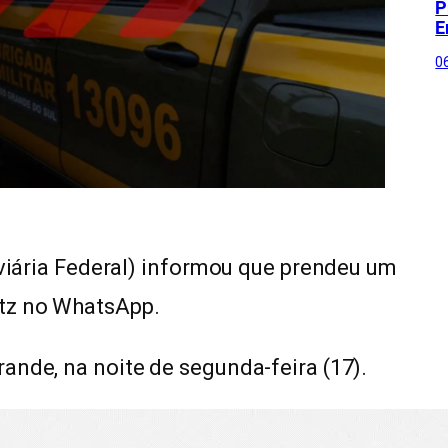
P
E
0
oviária Federal) informou que prendeu um
itz no WhatsApp.
ande, na noite de segunda-feira (17).