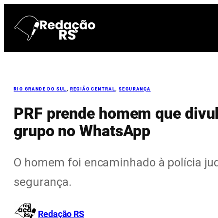
Pular
para
o
conteúdo
RIO GRANDE DO SUL
, 
REGIÃO CENTRAL
, 
SEGURANÇA
PRF prende homem que divulg
grupo no WhatsApp
O homem foi encaminhado à polícia judi
segurança.
Redação RS