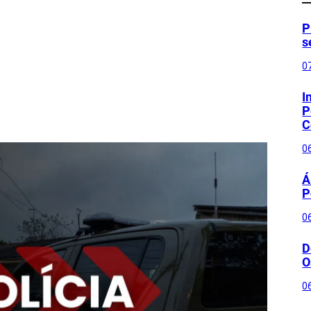
P
s
0
I
P
C
0
Á
P
0
D
O
0