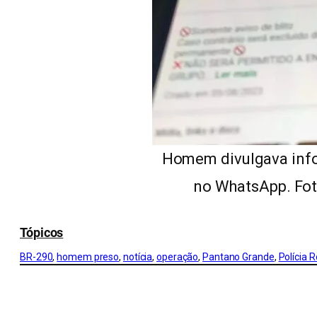
Homem divulgava inf
no WhatsApp. Fot
Tópicos
BR-290
, 
homem preso
, 
notícia
, 
operação
, 
Pantano Grande
, 
Polícia 
CONFIRA MAIS NOTÍCIAS DO RS